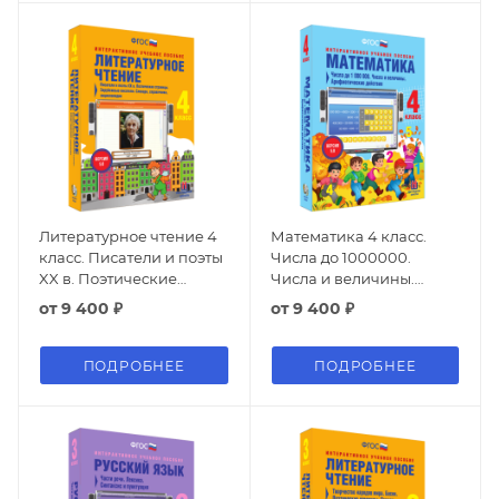
Тема и идея
произведения
Литературное чтение 4
Математика 4 класс.
класс. Писатели и поэты
Числа до 1000000.
XX в. Поэтические
Числа и величины.
страницы. Зарубежные
Арифметические
от
9 400 ₽
от
9 400 ₽
писатели. Словари,
действия
справочники,
энциклопедии
ПОДРОБНЕЕ
ПОДРОБНЕЕ