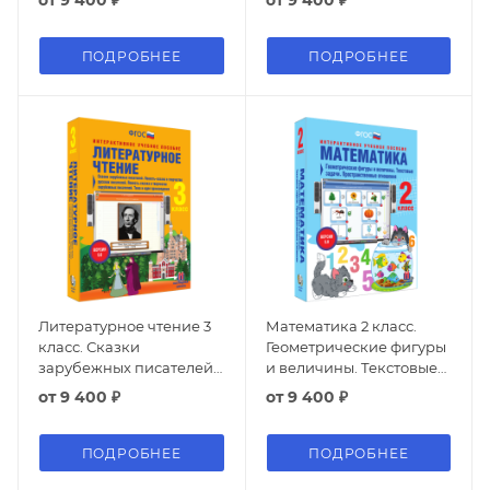
от
9 400 ₽
от
9 400 ₽
XIX в
ПОДРОБНЕЕ
ПОДРОБНЕЕ
Литературное чтение 3
Математика 2 класс.
класс. Сказки
Геометрические фигуры
зарубежных писателей.
и величины. Текстовые
Повесть-сказка в
задачи.
от
9 400 ₽
от
9 400 ₽
творчестве русских
Пространственные
писателей. Повесть-
отношения
сказка в творчестве
ПОДРОБНЕЕ
ПОДРОБНЕЕ
зарубежных писателей.