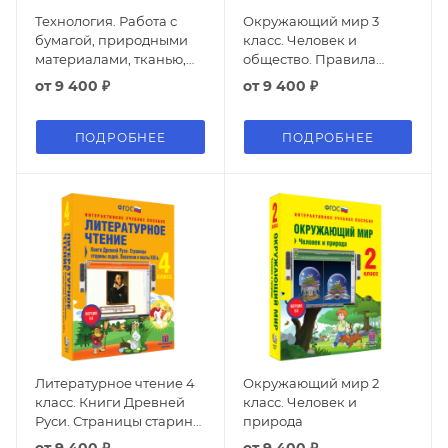
Технология. Работа с
Окружающий мир 3
бумагой, природными
класс. Человек и
материалами, тканью,
общество. Правила
пластилином.
безопасной жизни
от
9 400 ₽
от
9 400 ₽
Конструирование.
ПОДРОБНЕЕ
ПОДРОБНЕЕ
Литературное чтение 4
Окружающий мир 2
класс. Книги Древней
класс. Человек и
Руси. Страницы старины
природа
седой. Писатели и поэты