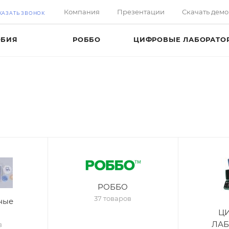
Компания
Презентации
Скачать дем
КАЗАТЬ ЗВОНОК
ОБИЯ
РОББО
ЦИФРОВЫЕ ЛАБОРАТО
РОББО
37 товаров
ные
Ц
ЛА
в