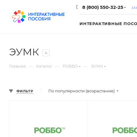
8 (800) 550-32-25
ЗА
ИНТЕРАКТИВНЫЕ ПОС
ЭУМК
4
—
—
—
Главная
Каталог
РОББО
ЭУМК
По популярности (возрастание)
ФИЛЬТР