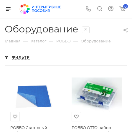
0
Оборудование
21
—
—
—
Главная
Каталог
РОББО
Оборудование
ФИЛЬТР
РОББО Стартовый
РОББО OTTO набор