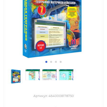
Артикул:
4640008178750