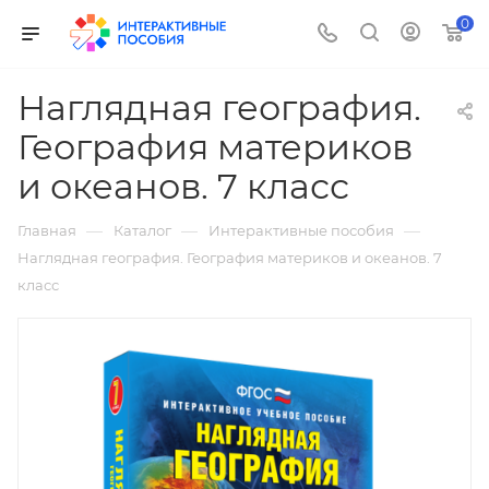
0
Наглядная география.
География материков
и океанов. 7 класс
—
—
—
Главная
Каталог
Интерактивные пособия
Наглядная география. География материков и океанов. 7
класс