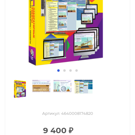
Артикул:
4640008174820
9 400
₽