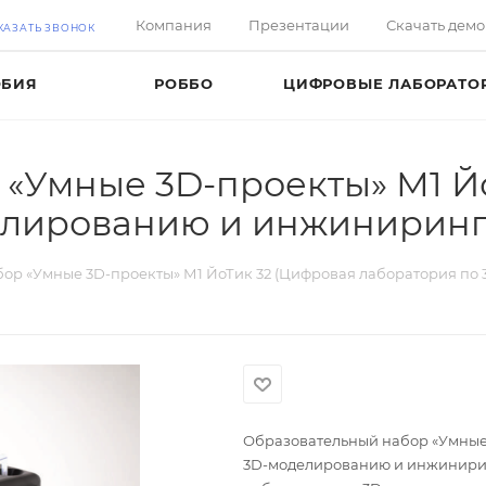
Компания
Презентации
Скачать дем
КАЗАТЬ ЗВОНОК
ОБИЯ
РОББО
ЦИФРОВЫЕ ЛАБОРАТО
«Умные 3D-проекты» М1 Й
елированию и инжиниринг
ор «Умные 3D-проекты» М1 ЙоТик 32 (Цифровая лаборатория по
Образовательный набор «Умные 
3D-моделированию и инжиниринг