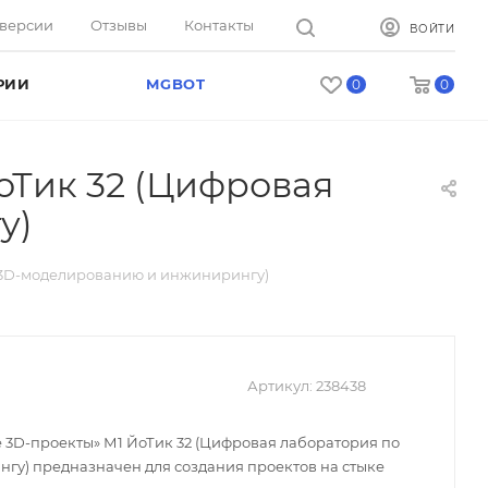
оверсии
Отзывы
Контакты
ВОЙТИ
РИИ
MGBOT
0
0
оТик 32 (Цифровая
у)
 3D-моделированию и инжинирингу)
Артикул:
238438
3D-проекты» М1 ЙоТик 32 (Цифровая лаборатория по
у) предназначен для создания проектов на стыке