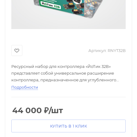
Артикул:
RNYT32B
Ресурсный набор для контроллера «ЙоТик 32В»
представляет собой универсальное расширение
контроллера, предназначенное для углубленного
изучения основ программирования и
Подробности
проектирования современных «умных» устройств.
Данный набор нацелен на развитие творческих
способностей студентов и школьников, повышение
44 000
₽
/шт
уровня инженерного образования и формирование
компетенций, востребованных в профессиональной
КУПИТЬ В 1 КЛИК
среде.