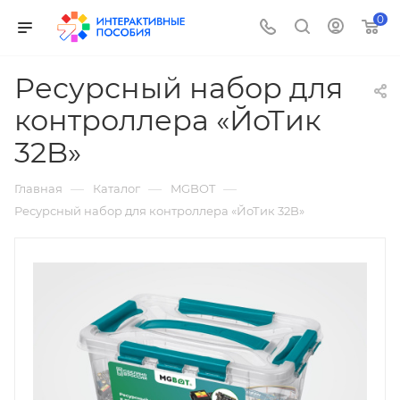
0
Ресурсный набор для
контроллера «ЙоТик
32B»
—
—
—
Главная
Каталог
MGBOT
Ресурсный набор для контроллера «ЙоТик 32B»