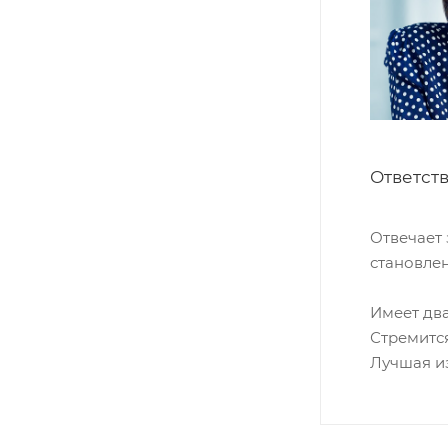
Ответст
Отвечает
становлен
Имеет дв
Стремитс
Лучшая из