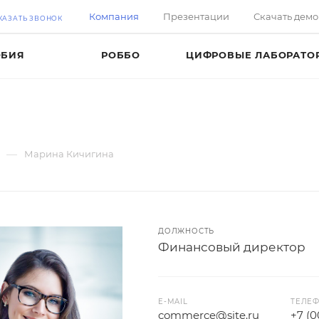
Компания
Презентации
Скачать дем
КАЗАТЬ ЗВОНОК
ОБИЯ
РОББО
ЦИФРОВЫЕ ЛАБОРАТО
—
Марина Кичигина
ДОЛЖНОСТЬ
Финансовый директор
E-MAIL
ТЕЛЕ
commerce@site.ru
+7 (