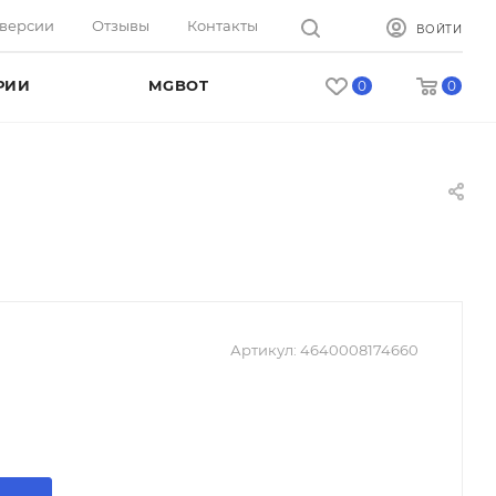
оверсии
Отзывы
Контакты
ВОЙТИ
РИИ
MGBOT
0
0
Артикул:
4640008174660