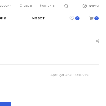
оверсии
Отзывы
Контакты
ВОЙТИ
РИИ
MGBOT
0
0
Артикул:
4640008177159