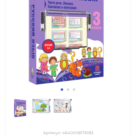
Артикул:
4640008176183