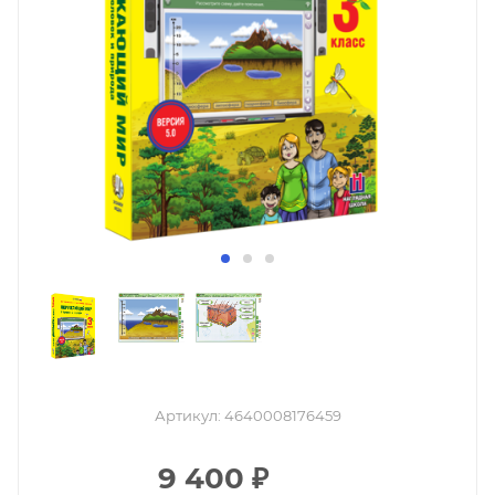
Артикул:
4640008176459
9 400
₽