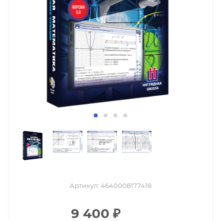
Артикул:
4640008177418
9 400
₽