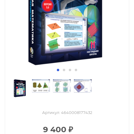
Артикул:
4640008177432
9 400
₽