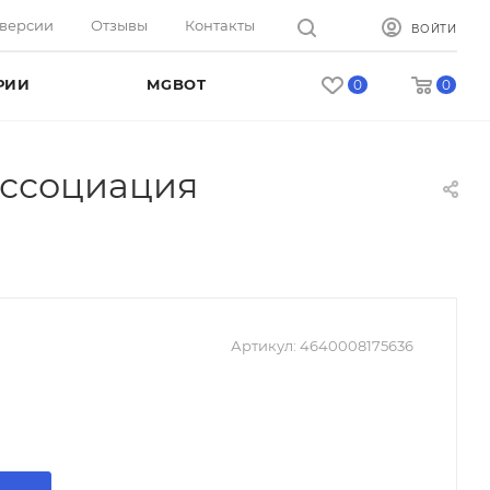
оверсии
Отзывы
Контакты
ВОЙТИ
РИИ
MGBOT
0
0
иссоциация
Артикул:
4640008175636