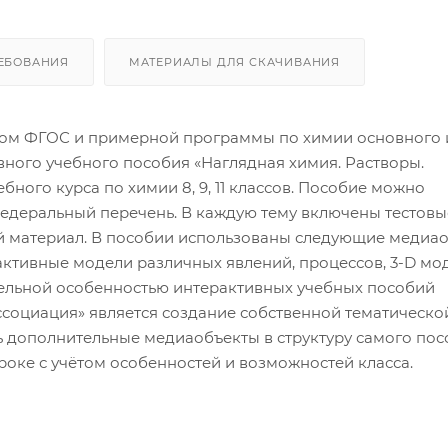
ЕБОВАНИЯ
МАТЕРИАЛЫ ДЛЯ СКАЧИВАНИЯ
ётом ФГОС и примерной программы по химии основного 
ного учебного пособия «Наглядная химия. Растворы.
ного курса по химии 8, 9, 11 классов. Пособие можно
едеральный перечень. В каждую тему включены тестовы
й материал. В пособии использованы следующие медиао
активные модели различных явлений, процессов, 3-D мо
тельной особенностью интерактивных учебных пособий
ссоциация» является создание собственной тематическо
 дополнительные медиаобъекты в структуру самого пос
роке с учётом особенностей и возможностей класса.