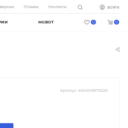
оверсии
Отзывы
Контакты
ВОЙТИ
РИИ
MGBOT
0
0
Артикул:
4640008176220