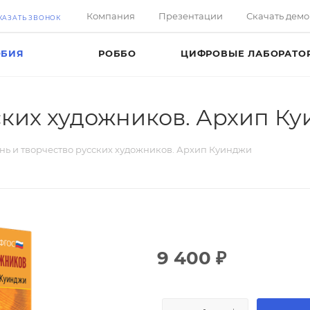
Компания
Презентации
Скачать дем
КАЗАТЬ ЗВОНОК
ОБИЯ
РОББО
ЦИФРОВЫЕ ЛАБОРАТО
ских художников. Архип К
нь и творчество русских художников. Архип Куинджи
9 400
₽