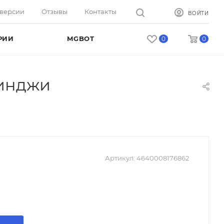
оверсии
Отзывы
Контакты
ВОЙТИ
РИИ
MGBOT
0
0
уинджи
Артикул:
4640008176862