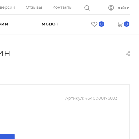
оверсии
Отзывы
Контакты
ВОЙТИ
РИИ
MGBOT
0
0
ин
Артикул:
4640008176893