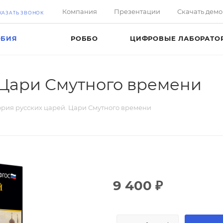
Компания
Презентации
Скачать дем
КАЗАТЬ ЗВОНОК
ОБИЯ
РОББО
ЦИФРОВЫЕ ЛАБОРАТО
 Цари Смутного времени
ория русских царей. Цари Смутного времени
9 400
₽