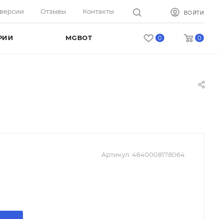
оверсии
Отзывы
Контакты
ВОЙТИ
РИИ
MGBOT
0
0
Артикул:
4640008178064