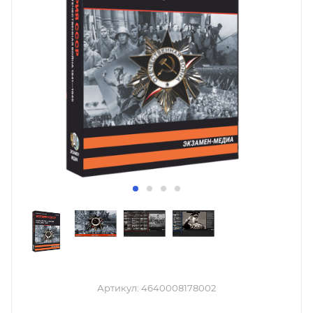
Артикул:
4640008178002