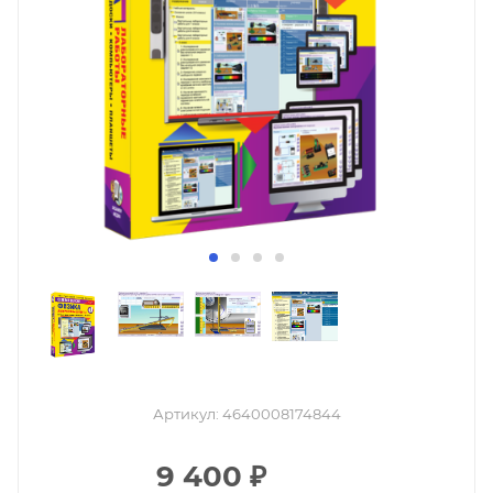
Артикул:
4640008174844
9 400
₽