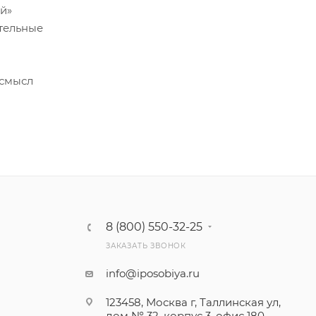
й»
тельные
 смысл
8 (800) 550-32-25
ЗАКАЗАТЬ ЗВОНОК
info@iposobiya.ru
123458, Москва г, Таллинская ул,
дом № 32, корпус 3, офис 180