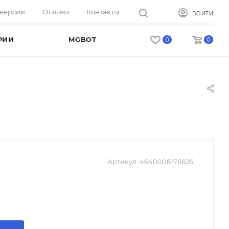
оверсии
Отзывы
Контакты
ВОЙТИ
РИИ
MGBOT
0
0
Артикул:
4640008176626