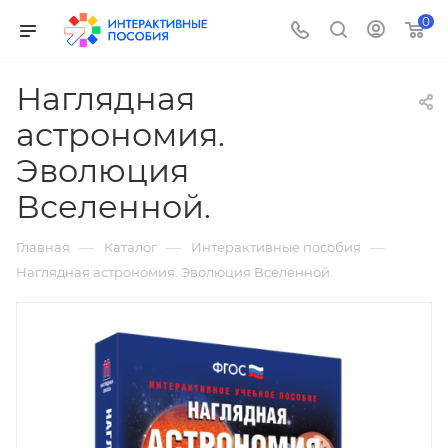
0
Наглядная
астрономия.
Эволюция
Вселенной.
—
—
—
Главная
Каталог
Интерактивные пособия
Наглядная астрономия. Эволюция Вселенной.