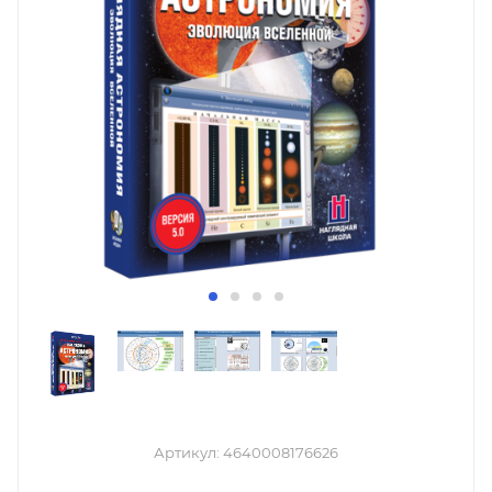
Артикул:
4640008176626