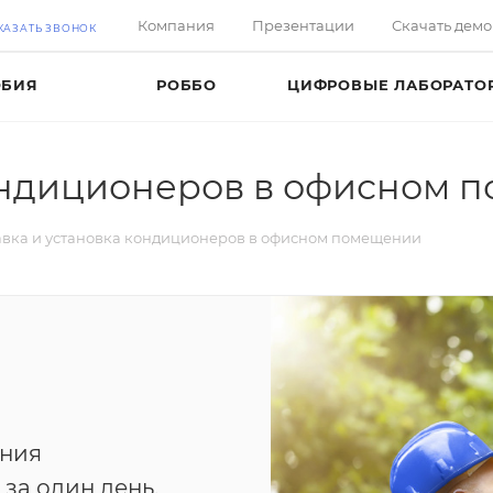
Компания
Презентации
Скачать дем
КАЗАТЬ ЗВОНОК
ОБИЯ
РОББО
ЦИФРОВЫЕ ЛАБОРАТО
кондиционеров в офисном 
авка и установка кондиционеров в офисном помещении
ения
за один день.