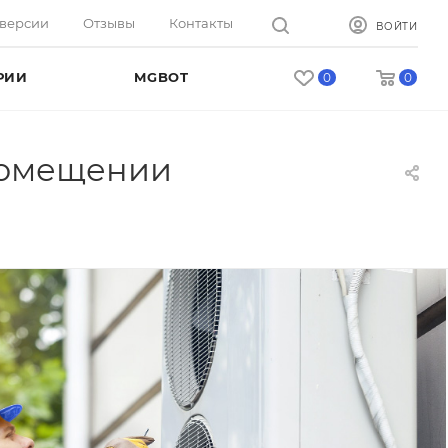
оверсии
Отзывы
Контакты
ВОЙТИ
РИИ
MGBOT
0
0
помещении