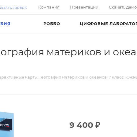
Компания
Презентации
Скачать дем
КАЗАТЬ ЗВОНОК
ОБИЯ
РОББО
ЦИФРОВЫЕ ЛАБОРАТО
еография материков и океа
рактивные карты. География материков и океанов. 7 класс. Юж
9 400
₽