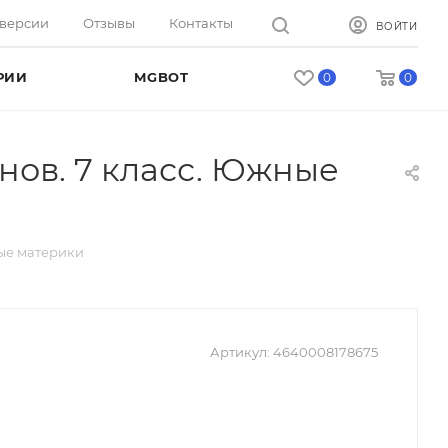
оверсии
Отзывы
Контакты
ВОЙТИ
РИИ
MGBOT
0
0
нов. 7 класс. Южные
ные материки
Артикул:
4640008178675