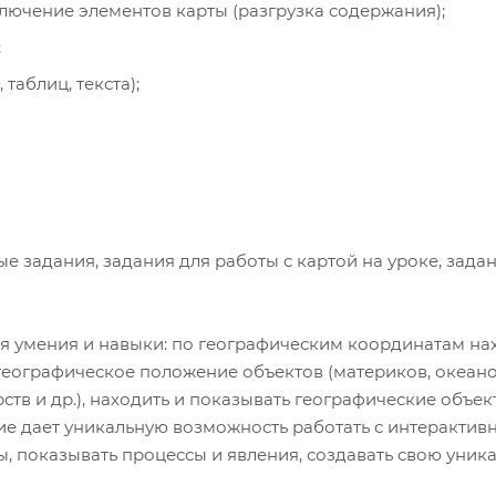
лючение элементов карты (разгрузка содержания);
;
аблиц, текста);
 задания, задания для работы с картой на уроке, зада
я умения и навыки: по географическим координатам на
географическое положение объектов (материков, океанов
ств и др.), находить и показывать географические объек
е дает уникальную возможность работать с интерактив
ы, показывать процессы и явления, создавать свою уник