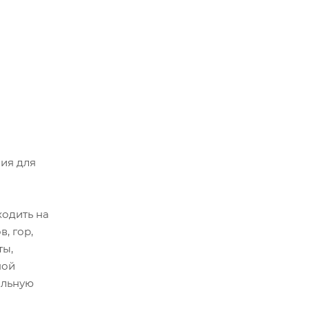
ния для
ходить на
, гор,
ты,
ной
альную